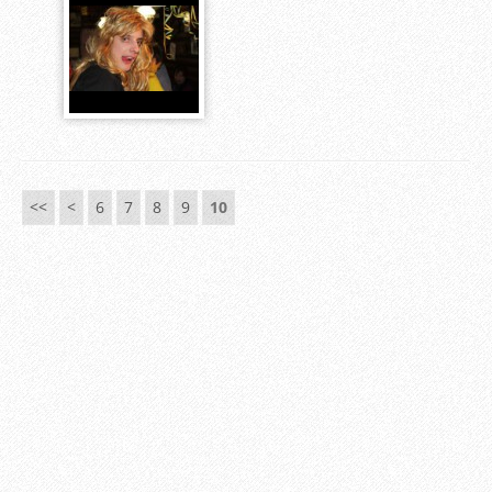
<<
<
6
7
8
9
10